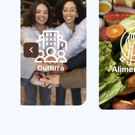
Trans
Tu bien
priorid
benefic
en el 
Alimentación
Managu
que tu 
sea m
seguro.