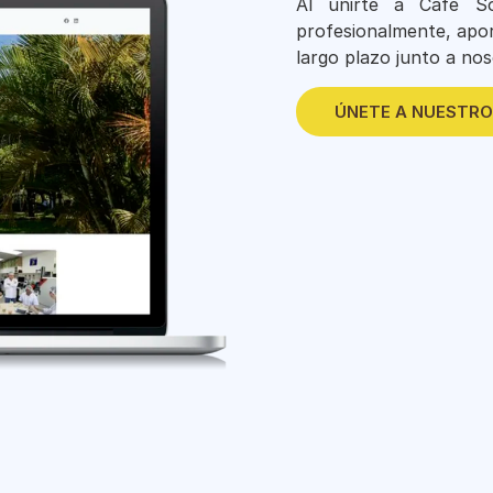
Al unirte a Café So
profesionalmente, apor
largo plazo junto a nos
ÚNETE A NUESTRO