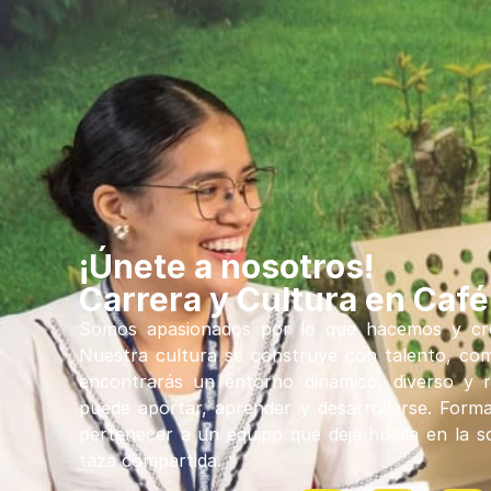
¡Únete a nosotros!
Carrera y Cultura en Café
Somos apasionados por lo que hacemos y cre
Nuestra cultura se construye con talento, com
encontrarás un entorno dinámico, diverso y 
puede aportar, aprender y desarrollarse. Forma
pertenecer a un equipo que deja huella en la so
taza compartida.