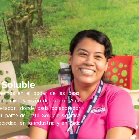
Inicio
¿Quiénes Somos?
Marcas
 Soluble
emos en el poder de las ideas.
promiso y visión de futuro. Aquí
retador, donde cada colaborador
r parte de Café Soluble significa
ciedad, en la industria y en cada