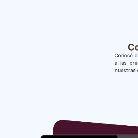
Co
Conocé có
a las pr
nuestras 