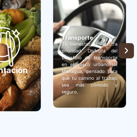
porte
estar es nuestra
ad. Disfrutá del
io de transporte
Seguro de
casco urbano de
vida
a, pensado para
camino al trabajo
ás cómodo y