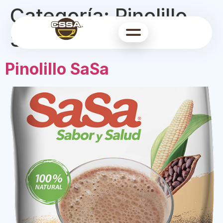
Categoría:
Pinolillo
SaSa
Pinolillo SaSa