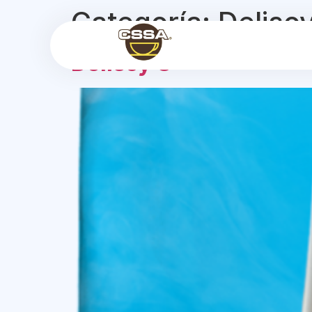
Categoría:
Deliso
Delisoy 3+