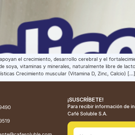
apoyan el crecimiento, desarrollo cerebral y el fortalecim
e soya, vitaminas y minerales, naturalmente libre de lacto
sticas Crecimiento muscular (Vitamina D, Zinc, Calcio) […
¡SUSCRÍBETE!
Para recibir información de i
9490
Café Soluble S.A.
9519
liente@cafesoluble.com